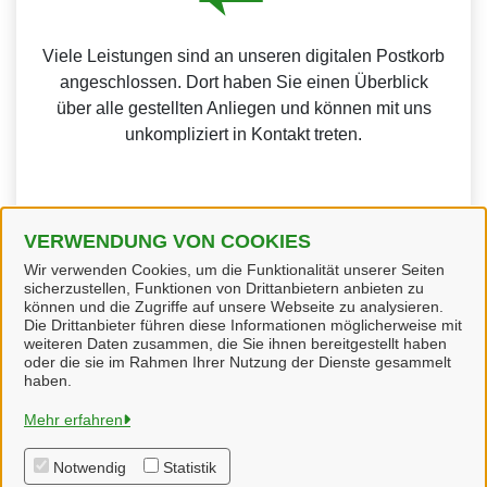
Viele Leistungen sind an unseren digitalen Postkorb
angeschlossen. Dort haben Sie einen Überblick
über alle gestellten Anliegen und können mit uns
unkompliziert in Kontakt treten.
VERWENDUNG VON COOKIES
Weitere Informationen zur BundID finden Sie auf der
Wir verwenden Cookies, um die Funktionalität unserer Seiten
sicherzustellen, Funktionen von Drittanbietern anbieten zu
FAQ-Seite des Bundes.
können und die Zugriffe auf unsere Webseite zu analysieren.
Die Drittanbieter führen diese Informationen möglicherweise mit
weiteren Daten zusammen, die Sie ihnen bereitgestellt haben
oder die sie im Rahmen Ihrer Nutzung der Dienste gesammelt
haben.
Gemeinde Ostercappeln
Mehr erfahren
Notwendig
Statistik
Alle Rechte vorbehalten